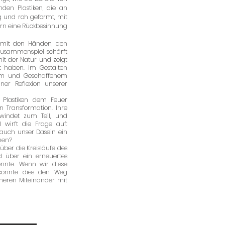
den Plastiken, die an
g und roh geformt, mit
ern eine Rückbesinnung
 – mit den Händen, den
 Zusammenspiel schärft
it der Natur und zeigt
nt haben. Im Gestalten
em und Geschaffenem
ner Reflexion unserer
 Plastiken dem Feuer
 Transformation. Ihre
windet zum Teil, und
 wirft die Frage auf:
 auch unser Dasein ein
hen?
 über die Kreisläufe des
d über ein erneuertes
önnte. Wenn wir diese
 könnte dies den Weg
heren Miteinander mit