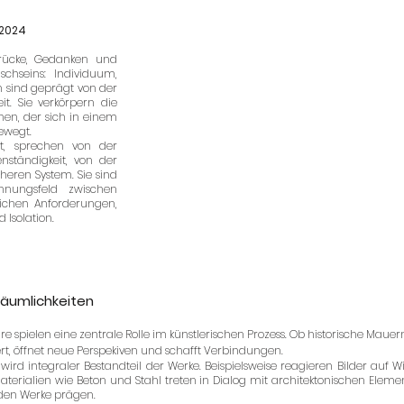
 2024
drücke, Gedanken und
hseins: Individuum,
on sind geprägt von der
t. Sie verkörpern die
hen, der sich in einem
ewegt.
tät, sprechen von der
nständigkeit, von der
heren System. Sie sind
nungsfeld zwischen
tlichen Anforderungen,
 Isolation.
 Räumlichkeiten
 spielen eine zentrale Rolle im künstlerischen Prozess. Ob historische Mau
t, öffnet neue Perspekiven und schafft Verbindungen.
wird integraler Bestandteil der Werke. Beispielsweise reagieren Bilder auf
Materialien wie Beton und Stahl treten in Dialog mit architektonischen Ele
den Werke prägen.