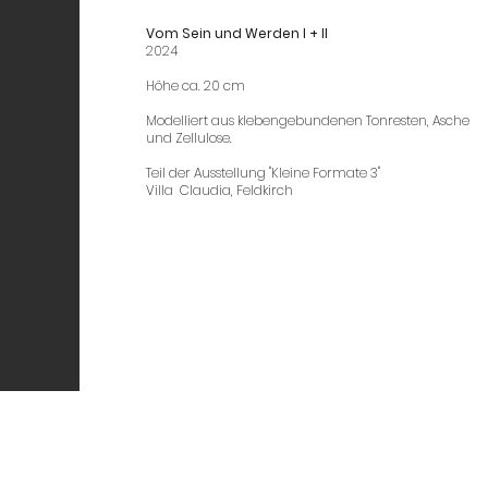
Vom Sein und Werden I + II
2024
Höhe ca. 20 cm
Modelliert aus klebengebundenen Tonresten, Asche
und Zellulose.
Teil der Ausstellung "Kleine Formate 3"
Villa Claudia, Feldkirch