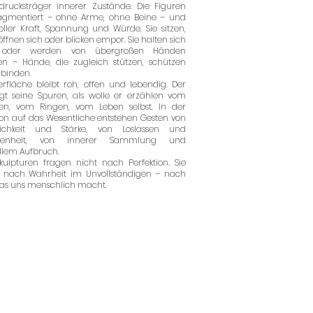
sdrucksträger innerer Zustände. Die Figuren
ragmentiert – ohne Arme, ohne Beine – und
ller Kraft, Spannung und Würde. Sie sitzen,
öffnen sich oder blicken empor. Sie halten sich
t, oder werden von übergroßen Händen
en – Hände, die zugleich stützen, schützen
rbinden.
rfläche bleibt roh, offen und lebendig. Der
igt seine Spuren, als wolle er erzählen vom
hen, vom Ringen, vom Leben selbst. In der
on auf das Wesentliche entstehen Gesten von
zlichkeit und Stärke, von Loslassen und
genheit, von innerer Sammlung und
ellem Aufbruch.
kulpturen fragen nicht nach Perfektion. Sie
 nach Wahrheit im Unvollständigen – nach
as uns menschlich macht.