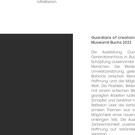
reflektieren.
Guardians of creatio
Museümli Buchs 2022
Die Ausstellung Gu
Generatorenhaus in Buch
Schöpfung auseinander 
Menschen. Die Werke
Umweltzerstörung, gese
Balance zwischen Mensc
Hoffnung und die Mögli
Welt. Die Plastiken, Bild
mit einem kritischen B
gezeigten Arbeiten lude
Schöpfer und Zerstörer
Reflexion über die Verle
ernsten Themen war ein
Möglichkeit eines neu
anklingen ließ. Die Aus
Zerbrechlichkeit unser
Hoffnung auf Veränd
verlieren​.