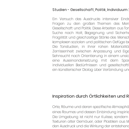
Studien - Gesellschaft, Politik, Individuum
Ein Versuch des Ausdrucks intensiver Ein
Fragen zu den großen Themen des Mensc
Gesellschaft und Politik. Diese Arbeiten aus T
Suche nach Halt, Begegnung und Sicherhei
Fragilität und gleichzeitige Stärke des Mensc
komplexen sozialen und politischen Gefüge b
Die Tonstudien, in ihrer rohen Materiali
Zerrissenheit zwischen Anpassung und Eige
Sehnsucht nach Orientierung in einem unsic
eine Auseinandersetzung mit dem Span
individuellen Bedürfnissen und gesellschaf
ein künstlerischer Dialog über Verbindung und
Inspiration durch Örtlichkeiten und
Orte, Räume und deren spezifische Atmosphäre
eines Raumes und dessen Einbindung inspirier
Die Umgebung ist nicht nur Kulisse, sondern 
Texturen alter Gemäuer, oder Plastiken aus 
den Ausdruck und die Wirkung der entstehen