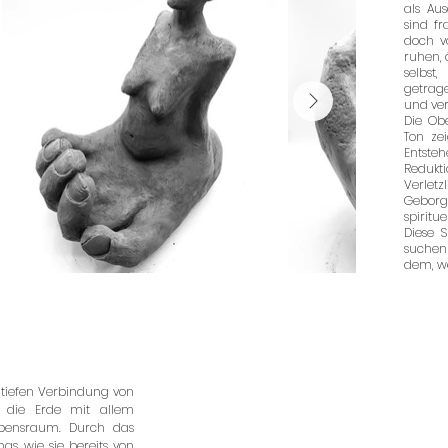
als Au
sind f
doch vo
ruhen, 
selbs
getrag
und ve
Die Obe
Ton ze
Entste
Redukti
Verlet
Gebor
spiritu
Diese S
suchen
dem, w
 tiefen Verbindung von
 die Erde mit allem
Lebensraum. Durch das
gs, wie sie bereits von