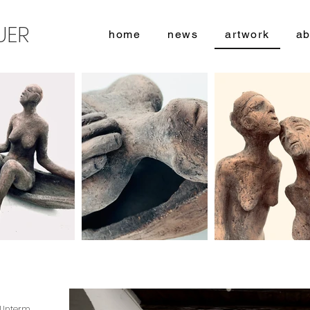
UER
home
news
artwork
ab
"Unterm