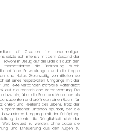
n
ardians of Creation im ehenmaligen
s, setzte sich intensiv mit dem Zustand der
– sowohl in Bezug auf die Erde als auch den
 thematisierten die Bedrohung durch
llschaftliche Entwicklungen und die fragile
h und Natur. Gleichzeitig vermittelten sie
chkeit eines respektvollen Umgangs mit der
er und Texte verbanden kraftvolle Materialität
lick auf die menschliche Verantwortung. Die
n dazu ein, über die Rolle des Menschen als
 nachzudenken und eröffneten einen Raum für
tzlichkeit und Resilienz des Lebens. Trotz der
 optimistischer Unterton spürbar, der die
en, bewussteren Umgangs mit der Schöpfung
stellung betonte die Dringlichkeit, sich der
er Welt bewusst zu werden, ohne dabei die
erung und Erneuerung aus den Augen zu