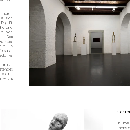
 inneren
ie sich
 Begriff,
sche und
ie sich
hl. Das
, Risse,
ild. Sie
Versuch,
edanke,
ommen,
stendes
e Sein.
n – als
Geste
In me
menschl