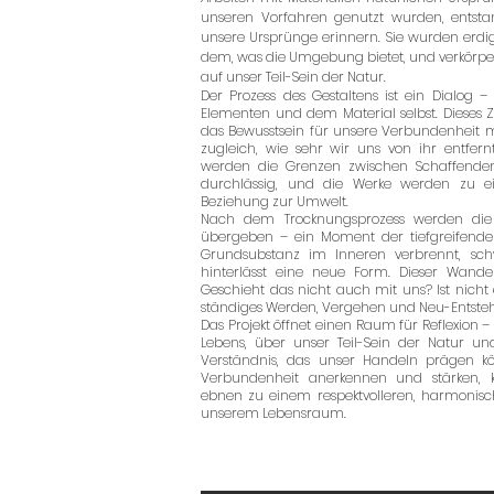
unseren Vorfahren genutzt wurden, entstan
unsere Ursprünge erinnern. Sie wurden erdi
dem, was die Umgebung bietet, und verkörp
auf unser Teil-Sein der Natur.
Der Prozess des Gestaltens ist ein Dialog
Elementen und dem Material selbst. Dieses
das Bewusstsein für unsere Verbundenheit m
zugleich, wie sehr wir uns von ihr entfer
werden die Grenzen zwischen Schaffend
durchlässig, und die Werke werden zu ei
Beziehung zur Umwelt.
Nach dem Trocknungsprozess werden die
übergeben – ein Moment der tiefgreifenden
Grundsubstanz im Inneren verbrennt, sch
hinterlässt eine neue Form. Dieser Wandel
Geschieht das nicht auch mit uns? Ist nicht
ständiges Werden, Vergehen und Neu-Entste
Das Projekt öffnet einen Raum für Reflexion –
Lebens, über unser Teil-Sein der Natur un
Verständnis, das unser Handeln prägen k
Verbundenheit anerkennen und stärken,
ebnen zu einem respektvolleren, harmonisc
unserem Lebensraum.