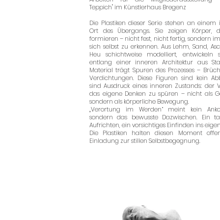
Teppich" im Künstlerhaus Bregenz
Die Plastiken dieser Serie stehen an einem
Ort des Übergangs. Sie zeigen Körper, d
formieren – nicht fest, nicht fertig, sondern im
sich selbst zu erkennen. Aus Lehm, Sand, A
Heu schichtweise modelliert, entwickeln s
entlang einer inneren Architektur aus Sta
Material trägt Spuren des Prozesses – Brüche
Verdichtungen. Diese Figuren sind kein Abb
sind Ausdruck eines inneren Zustands: der 
das eigene Denken zu spüren – nicht als G
sondern als körperliche Bewegung.
„Verortung im Werden“ meint kein Ank
sondern das bewusste Dazwischen. Ein ta
Aufrichten, ein vorsichtiges Einfinden ins eigen
Die Plastiken halten diesen Moment offe
Einladung zur stillen Selbstbegegnung.