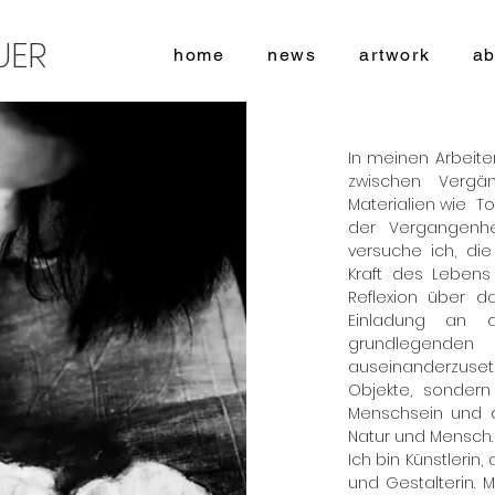
UER
home
news
artwork
ab
In meinen Arbeite
zwischen Vergäng
Materialien wie Ton
der Vergangenhe
versuche ich, die
Kraft des Lebens 
Reflexion über 
Einladung an d
grundlegend
auseinanderzusetz
Objekte, sondern 
Menschsein und d
Natur und Mensch.
Ich bin Künstlerin
und Gestalterin. 