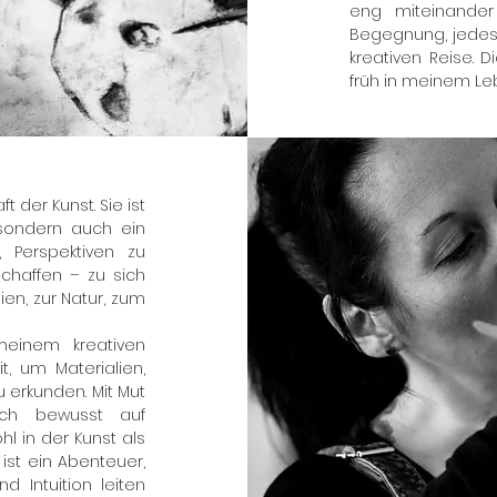
eng miteinander
Begegnung, jedes 
kreativen Reise. 
früh in meinem Le
t der Kunst. Sie ist
, sondern auch ein
 Perspektiven zu
chaffen – zu sich
ien, zur Natur, zum
meinem kreativen
t, um Materialien,
 erkunden. Mit Mut
ich bewusst auf
l in der Kunst als
ist ein Abenteuer,
 Intuition leiten