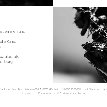
nstlerinnen und
elle Kunst
d
zialberater
arlberg
a Bauer, MA I Hauptstrasse 16 I A-6973 Höchst I +43 650 7282630 I
mail@andreamari
Impressum I Datenschutz I © Andrea Maria Bauer